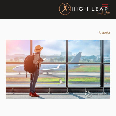
Ski
Menu
t
conten
traveler