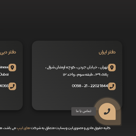
دفتر ایران
دفتر دبی
تهران ، خیابان جردن ، کوچه ارمغان شرقی ،
siness
پلاک ۳۹ ، طبقه سوم ، واحد ۱۲
Dubai
4066
1844 2202 - 21 - 0098
کلیه حقوق مادی و معنوی این وبسایت متعلق به شرکت
های لیپ
می باشد، هرگ