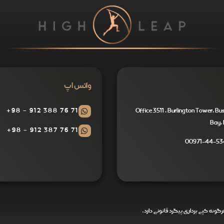
واتس اپ
71 76 388 912 - 98+
Office 3511 , Burlington Tower, Bu
Bay, 
71 76 387 912 - 98+
00971-44-53
ونه کپی برداری پیگرد قانونی دارد.
I