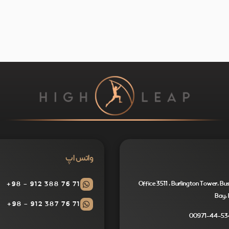
واتس اپ
71 76 388 912 - 98+
Office 3511 , Burlington Tower, Bu
Bay, 
71 76 387 912 - 98+
00971-44-53