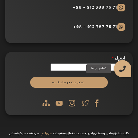
71 76 388 912 - 98+
71 76 387 912 - 98+
ایمیل
*
عضویت در ماهنامه
کلیه حقوق مادی و معنوی این وبسایت متعلق به شرکت
های لیپ
می باشد، هرگونه کپی