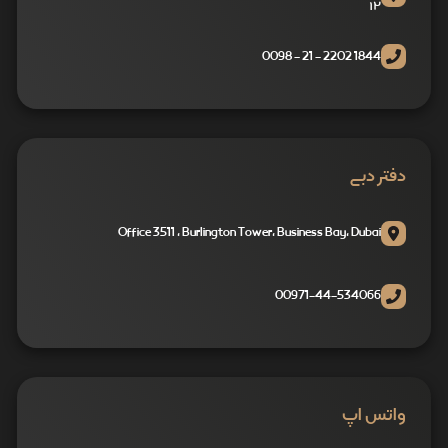
۱۲
1844 2202 - 21 - 0098
دفتر دبی
Office 3511 , Burlington Tower, Business Bay, Dubai
00971-44-534066
واتس اپ