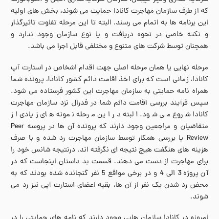
که از طرف سازمان مهاجرت کانادا حمایت می شوند، بخش های اولیه
این برنامه ها به اتمام می رسند. البته تا این مرحله تفاوت تاثیرگذار
و نکته خاصی در نحوه دریافت و یا نوع سازمان وجود ندارد و
همچنان توسط شرکت های متنوع و مختلفی قابل اجرا می باشد.
مرحله نهایی یا همان مرحله اصلی جهت اقدام اشخاص در استارت آپ
کانادا، زمانی است که برای اخذ اقامت دائم کشور کانادا، پرونده شما
همراه نامه حمایتی به سازمان مهاجرت این کشور فرستاده می شود.
سپس فرآیند بررسی اقامت دائم شما در فدرال نزد سازمان مهاجرت
کانادا شروع می شود. البته در این مرحله نمونه های زیادی از
متقاضیان و مراجعین وجود دارند که پرونده آن ها در پروسه Peer
Review یا بررسی همکار توسط سازمان مهاجرت رد شده و با صرف
هزینه های هنگفت هیچ نتیجه ای نگرفته اند. درنتیجه شانس خود را
برای مهاجرت از دست می دهند. قسمت بد داستان اینجاست که در
آن پروژه 3 الی 4 و در برخی مواقع 5 نفر گنجانده شده بودند که به
محض رد شدن یک نفر از آن ها، بقیه اعضای استارت آپی نیز رد می
شوند.
امروزه در کانادا سازمان هایی وجود دارند که نامه های حمایتی را در