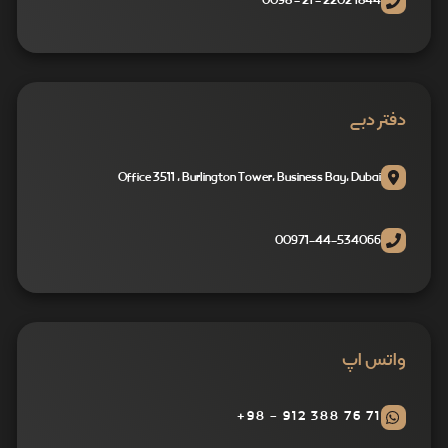
1844 2202 - 21 - 0098
دفتر دبی
Office 3511 , Burlington Tower, Business Bay, Dubai
00971-44-534066
واتس اپ
71 76 388 912 - 98+