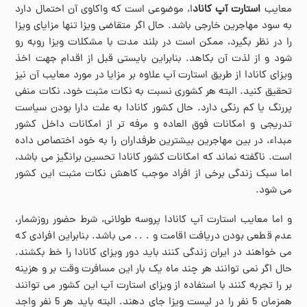
معایب
استارت آپ کاناد
ا، موضوعی است که واکاوی آن احتمال دارد
به سود مهاجرین خارجی باشد. حال اگر متقاضی ویزا تنها مزایای ویزا
را در نظر بگیرد، ممکن است در بلند مدت با مشکلات ویزا روبه رو
شود و از لذت آن بکاهد. بنابراین بایستی قبل از اقدام جهت اخذ
ویزای کانادا از طریق استارت آپ علاوه بر مزایا در مورد معایب آن نیز
تحقیق کنید. البته هر کشوری نسبت به نکات مثبت خود، نکات منفی
پررنگ یا کم رنگی دارد. حال کشور کانادا به علت دارا بودن سیاست
تدریجی و امکانات فوق العاده و مرفه تر از امکانات داخل کشور
مبداء، در بین مهاجرین بیشترین طرفداران را به خود اختصاص داده
است. ناگفته نماند که امکانات کشور کانادا تحسین برانگیز می باشد،
اما سبک زندگی برخی از افراد موجب کاهش نکات مثبت این کشور
می شود.
و اما معایب استارت آپ کانادا پروسه طولانی، شرط حضور روزشمار،
عدم قطعی بودن دریافت اقامت و . .. می باشد. بنابراین افرادی که
می خواهند در ایران زندگی کنند باید دور ویزای کانادا را خط بکشند.
حال اگر نمی توانند هر چند ماه یک بار این مسافرت وقت بر و هزینه
بر را تجربه کنند با استفاده از ویزای استارت آپ این کشور می توانند
همزمان 5 نفر را در لیست ویزا جای دهند. البته باید هر 5 نفر واجد