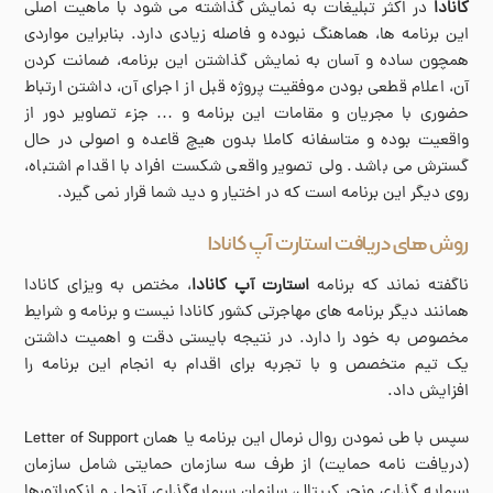
کانادا
در اکثر تبلیغات به نمایش گذاشته می شود با ماهیت اصلی
این برنامه ها، هماهنگ نبوده و فاصله زیادی دارد. بنابراین مواردی
همچون ساده و آسان به نمایش گذاشتن این برنامه، ضمانت کردن
آن، اعلام قطعی بودن موفقیت پروژه قبل از اجرای آن، داشتن ارتباط
حضوری با مجریان و مقامات این برنامه و … جزء تصاویر دور از
واقعیت بوده و متاسفانه کاملا بدون هیچ قاعده و اصولی در حال
گسترش می باشد. ولی تصویر واقعی شکست افراد با اقدام اشتباه،
روی دیگر این برنامه است که در اختیار و دید شما قرار نمی گیرد.
روش های دریافت استارت آپ کانادا
ناگفته نماند که برنامه
استارت آپ کانادا
، مختص به ویزای کانادا
همانند دیگر برنامه های مهاجرتی کشور کانادا نیست و برنامه و شرایط
مخصوص به خود را دارد. در نتیجه بایستی دقت و اهمیت داشتن
یک تیم متخصص و با تجربه برای اقدام به انجام این برنامه را
افزایش داد.
سپس با طی نمودن روال نرمال این برنامه یا همان Letter of Support
(دریافت نامه حمایت) از طرف سه سازمان حمایتی شامل سازمان
سرمایه گذاری ونچر کپیتال، سازمان سرمایه‌گذاری آنجل و انکوباتورها