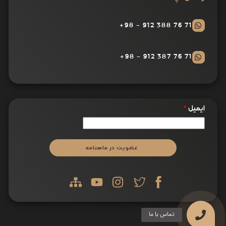
71 76 388 912 - 98+
71 76 387 912 - 98+
ایمیل
*
عضویت در ماهنامه