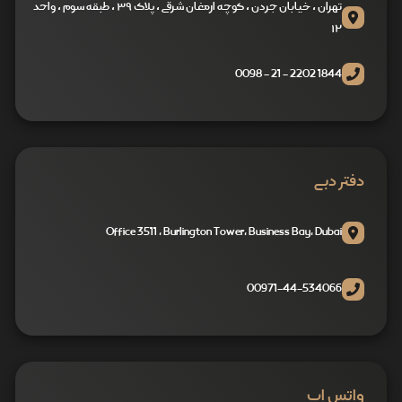
تهران ، خیابان جردن ، کوچه ارمغان شرقی ، پلاک ۳۹ ، طبقه سوم ، واحد
۱۲
1844 2202 - 21 - 0098
دفتر دبی
Office 3511 , Burlington Tower, Business Bay, Dubai
00971-44-534066
واتس اپ