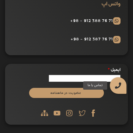
واتس اپ
71 76 388 912 - 98+
71 76 387 912 - 98+
ایمیل
*
عضویت در ماهنامه