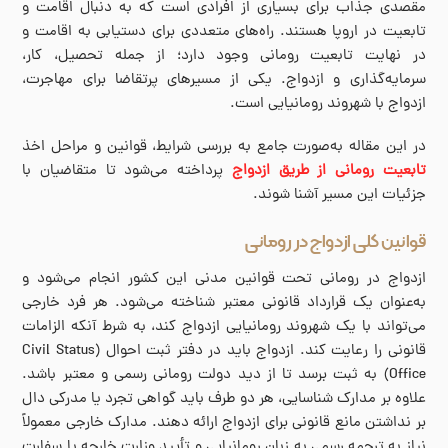
مقصدی جذاب برای بسیاری از افرادی است که به دنبال اقامت و
تابعیت در اروپا هستند. راه‌های متعددی برای دستیابی به اقامت و
در نهایت تابعیت رومانی وجود دارد؛ از جمله تحصیل، کار،
سرمایه‌گذاری و ازدواج. یکی از مسیرهای پرتقاضا برای مهاجرت،
ازدواج با شهروند رومانیایی است.
در این مقاله به‌صورت جامع به بررسی شرایط، قوانین و مراحل اخذ
تابعیت رومانی از طریق ازدواج
پرداخته می‌شود تا متقاضیان با
جزئیات این مسیر آشنا شوند.
قوانین کلی ازدواج در رومانی
ازدواج در رومانی تحت قوانین مدنی این کشور انجام می‌شود و
به‌عنوان یک قرارداد قانونی معتبر شناخته می‌شود. هر فرد خارجی
می‌تواند با یک شهروند رومانیایی ازدواج کند، به شرط آنکه الزامات
قانونی را رعایت کند. ازدواج باید در دفتر ثبت احوال (Civil Status
Office) به ثبت برسد تا از دید دولت رومانی رسمی و معتبر باشد.
علاوه بر مدارک شناسایی، هر دو طرف باید گواهی تجرد یا مدرکی دال
بر نداشتن مانع قانونی برای ازدواج ارائه دهند. مدارک خارجی معمولاً
نیاز به ترجمه رسمی به زبان رومانیایی و تأیید وزارت خارجه یا سفارت