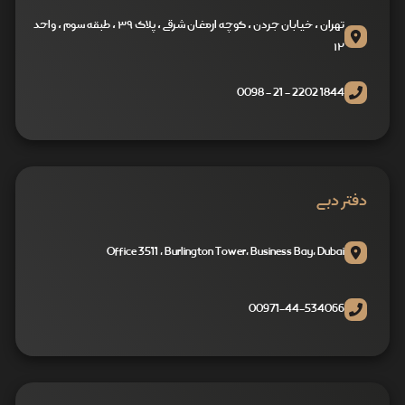
تهران ، خیابان جردن ، کوچه ارمغان شرقی ، پلاک ۳۹ ، طبقه سوم ، واحد
۱۲
1844 2202 - 21 - 0098
دفتر دبی
Office 3511 , Burlington Tower, Business Bay, Dubai
00971-44-534066