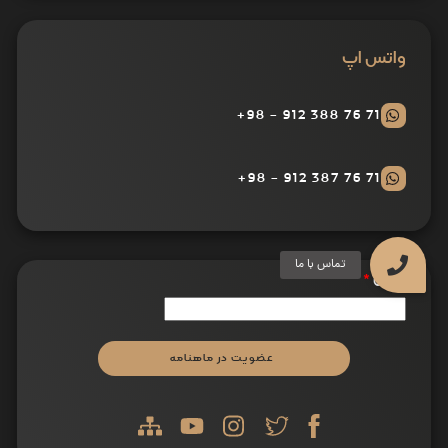
واتس اپ
71 76 388 912 - 98+
71 76 387 912 - 98+
ایمیل
*
عضویت در ماهنامه