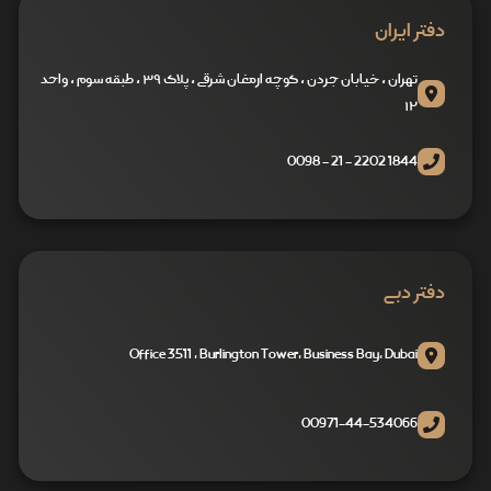
دفتر ایران
تهران ، خیابان جردن ، کوچه ارمغان شرقی ، پلاک ۳۹ ، طبقه سوم ، واحد
۱۲
1844 2202 - 21 - 0098
دفتر دبی
Office 3511 , Burlington Tower, Business Bay, Dubai
00971-44-534066