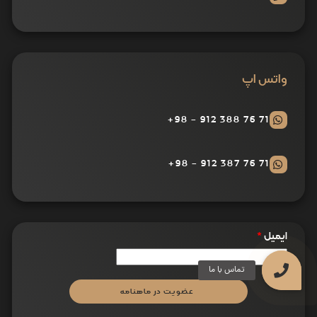
واتس اپ
71 76 388 912 - 98+
71 76 387 912 - 98+
ایمیل
*
عضویت در ماهنامه