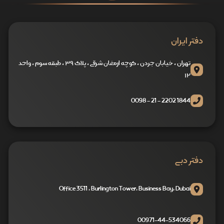
دفتر ایران
تهران ، خیابان جردن ، کوچه ارمغان شرقی ، پلاک ۳۹ ، طبقه سوم ، واحد
۱۲
1844 2202 - 21 - 0098
دفتر دبی
Office 3511 , Burlington Tower, Business Bay, Dubai
00971-44-534066