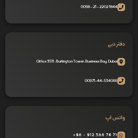
1844 2202 - 21 - 0098
دفتر دبی
Office 3511 , Burlington Tower, Business Bay, Dubai
00971-44-534066
واتس اپ
71 76 388 912 - 98+