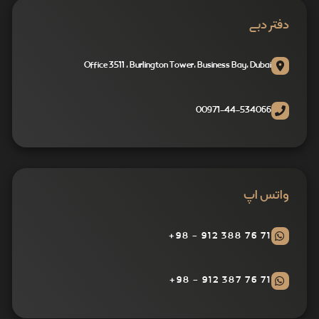
دفتر دبی
Office 3511 , Burlington Tower, Business Bay, Dubai
00971-44-534066
واتس اپ
71 76 388 912 - 98+
71 76 387 912 - 98+