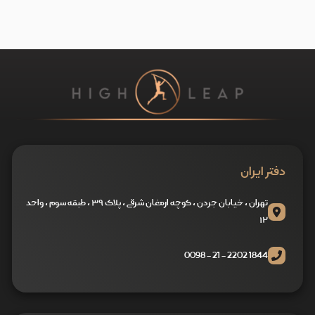
دفتر ایران
تهران ، خیابان جردن ، کوچه ارمغان شرقی ، پلاک ۳۹ ، طبقه سوم ، واحد
۱۲
1844 2202 - 21 - 0098