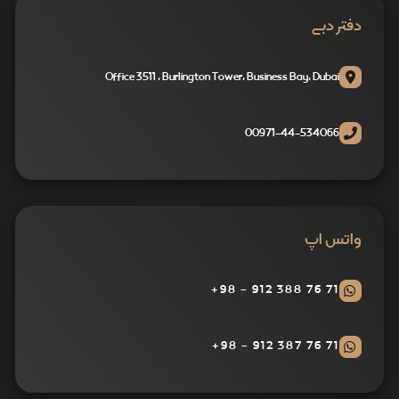
دفتر دبی
Office 3511 , Burlington Tower, Business Bay, Dubai
00971-44-534066
واتس اپ
71 76 388 912 - 98+
71 76 387 912 - 98+