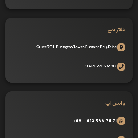
دفتر دبی
Office 3511 , Burlington Tower, Business Bay, Dubai
00971-44-534066
واتس اپ
71 76 388 912 - 98+