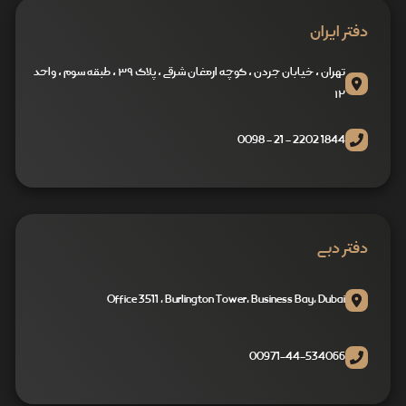
دفتر ایران
تهران ، خیابان جردن ، کوچه ارمغان شرقی ، پلاک ۳۹ ، طبقه سوم ، واحد
۱۲
1844 2202 - 21 - 0098
دفتر دبی
Office 3511 , Burlington Tower, Business Bay, Dubai
00971-44-534066