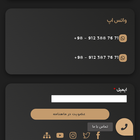
واتس اپ
71 76 388 912 - 98+
71 76 387 912 - 98+
ایمیل
*
عضویت در ماهنامه