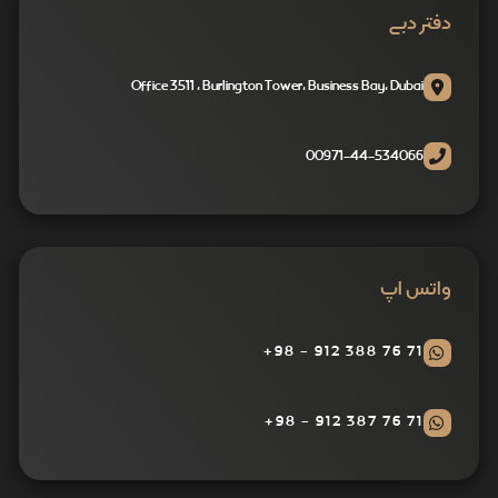
دفتر دبی
Office 3511 , Burlington Tower, Business Bay, Dubai
00971-44-534066
واتس اپ
71 76 388 912 - 98+
71 76 387 912 - 98+