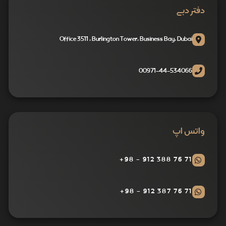
دفتر دبی
Office 3511 , Burlington Tower, Business Bay, Dubai
00971-44-534066
واتس اپ
71 76 388 912 - 98+
71 76 387 912 - 98+