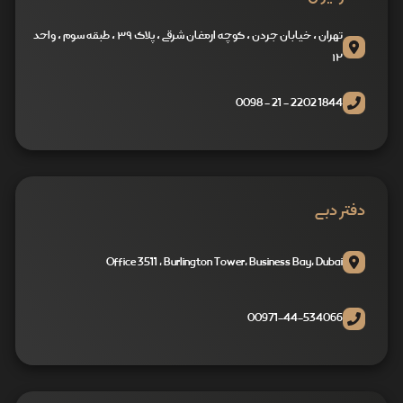
تهران ، خیابان جردن ، کوچه ارمغان شرقی ، پلاک ۳۹ ، طبقه سوم ، واحد
۱۲
1844 2202 - 21 - 0098
دفتر دبی
Office 3511 , Burlington Tower, Business Bay, Dubai
00971-44-534066