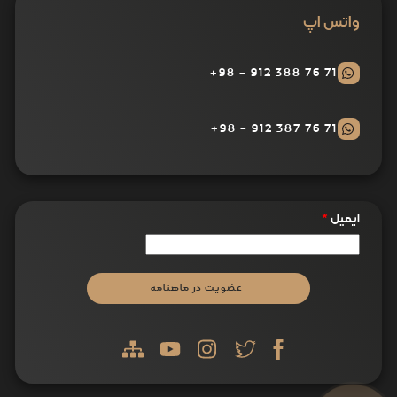
واتس اپ
71 76 388 912 - 98+
71 76 387 912 - 98+
ایمیل
*
عضویت در ماهنامه