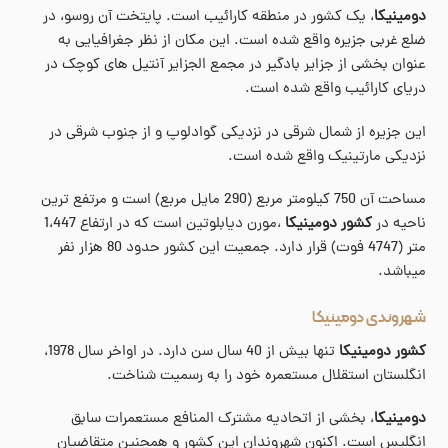
دومینیکا
، یک کشور در منطقه کارائیب است. پایتخت آن روسو، در
ضلع غربی جزیره واقع شده است. این مکان از نظر جغرافیایی به
عنوان بخشی از جزایر بادگیر در مجمع الجزایر آنتیل های کوچک در
دریای کارائیب واقع شده است.
این جزیره از شمال شرقی در نزدیکی گوادلوپ و از جنوب شرقی در
نزدیکی مارتینیک واقع شده است.
مساحت آن 750 کیلومتر مربع (290 مایل مربع) است و مرتفع ترین
ناحیه در
کشور دومینیکا
،مورن دیابلوتین است که در ارتفاع 1،447
متر (4747 فوت) قرار دارد. جمعیت این کشور حدود 80 هزار نفر
میباشد.
شهروندی دومینیکا
کشور دومینیکا
تنها بیش از 40 سال سن دارد. در اواخر سال 1978،
انگلستان استقلال مستعمره خود را به رسمیت شناخت.
دومینیکا
، بخشی از اتحادیه مشترک المنافع مستعمرات سابق
انگلیس است. اکنون شهروندان این کشور و همچنین متقاضیان