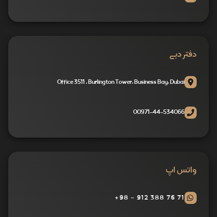
دفتر دبی
Office 3511 , Burlington Tower, Business Bay, Dubai
00971-44-534066
واتس اپ
71 76 388 912 - 98+