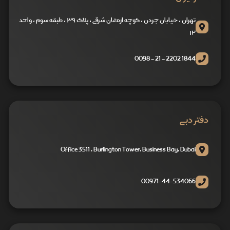
تهران ، خیابان جردن ، کوچه ارمغان شرقی ، پلاک ۳۹ ، طبقه سوم ، واحد
۱۲
1844 2202 - 21 - 0098
دفتر دبی
Office 3511 , Burlington Tower, Business Bay, Dubai
00971-44-534066