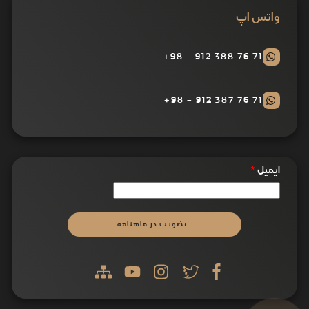
واتس اپ
71 76 388 912 - 98+
71 76 387 912 - 98+
ایمیل
*
عضویت در ماهنامه