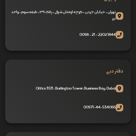
تهران ، خیابان جردن ، کوچه ارمغان شرقی ، پلاک ۳۹ ، طبقه سوم ، واحد
۱۲
1844 2202 - 21 - 0098
دفتر دبی
Office 3511 , Burlington Tower, Business Bay, Dubai
00971-44-534066