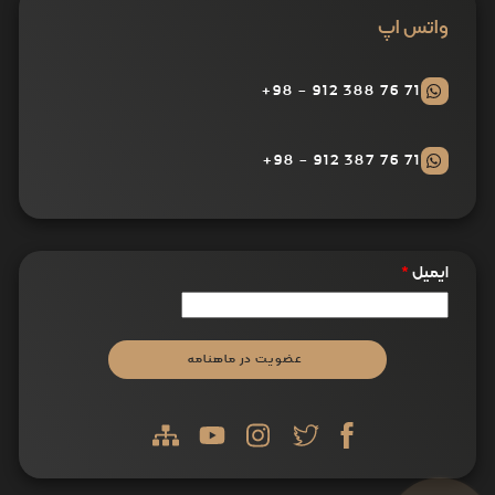
واتس اپ
71 76 388 912 - 98+
71 76 387 912 - 98+
ایمیل
*
عضویت در ماهنامه