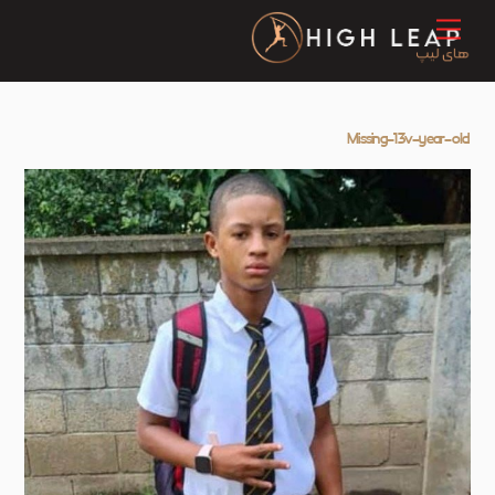
Ski
Menu
t
conten
Missing-13v-year-old