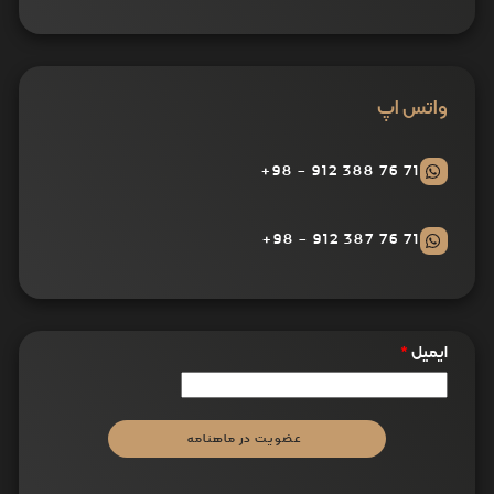
واتس اپ
71 76 388 912 - 98+
71 76 387 912 - 98+
ایمیل
*
عضویت در ماهنامه