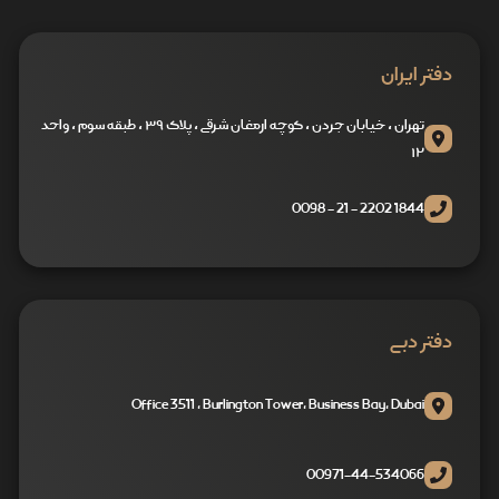
دفتر ایران
تهران ، خیابان جردن ، کوچه ارمغان شرقی ، پلاک ۳۹ ، طبقه سوم ، واحد
۱۲
1844 2202 - 21 - 0098
دفتر دبی
Office 3511 , Burlington Tower, Business Bay, Dubai
00971-44-534066