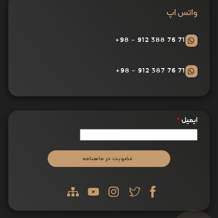
واتس اپ
71 76 388 912 - 98+
71 76 387 912 - 98+
ایمیل
*
عضویت در ماهنامه