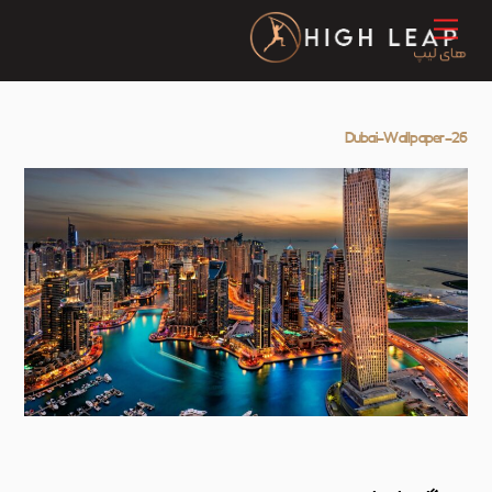
Ski
Menu
t
conten
Dubai-Wallpaper-26