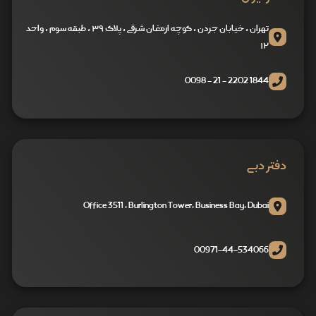
تهران ، خیابان جردن ، کوچه ارمغان شرقی ، پلاک ۳۹ ، طبقه سوم ، واحد
۱۲
1844 2202 - 21 - 0098
دفتر دبی
Office 3511 , Burlington Tower, Business Bay, Dubai
00971-44-534066