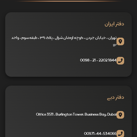
دفتر ایران
تهران ، خیابان جردن ، کوچه ارمغان شرقی ، پلاک ۳۹ ، طبقه سوم ، واحد
۱۲
1844 2202 - 21 - 0098
دفتر دبی
Office 3511 , Burlington Tower, Business Bay, Dubai
00971-44-534066