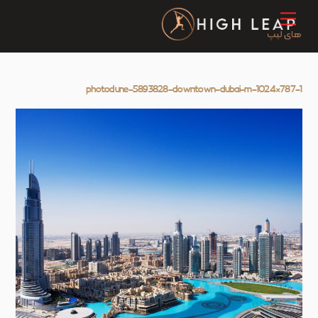
Ski
Menu
t
conten
photodune-5893828-downtown-dubai-m-1024×787-1