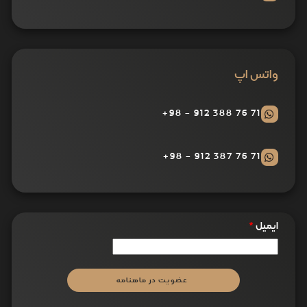
واتس اپ
71 76 388 912 - 98+
71 76 387 912 - 98+
ایمیل
*
عضویت در ماهنامه