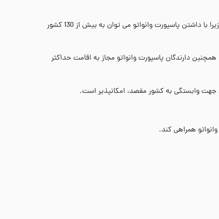
وانواتو 130،000 دلار بابت اعطای تابعیت برای یک نفر اخذ می کند و دسترسی به گذرنامه ای را فراهم می کند که ارزش آن بسیار زیاد است، زیرا با داشتن پاسپورت وانواتو می توان به بیش از 130 کشور
. همچنین دارندگان پاسپورت وانواتو مجاز به اقامت حداکثر
قی جهت وابستگی به کشور مقصد، امکانپذیر است.
وانواتو همراهی کند.