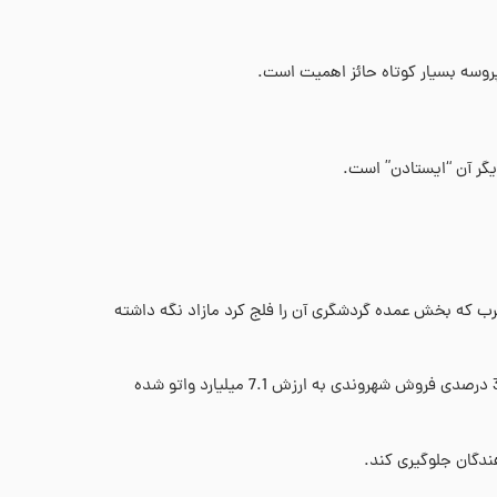
پروسه بسیار کوتاه حائز اهمیت است.
دیگر آن “ایستادن” است.
 پاسپورت وانواتو، بودجه جزیره وانواتو را با وجود بیماری همه گیر COVID-19 و یک طوفان مخرب که بخش عمده گردشگری آن را فلج کرد مازاد نگه داشته
وانواتو اواخر روز پنجشنبه مازاد بودجه شش ماهه اول سال 2020 را 3.8 میلیارد واتو (34.16 میلیون دلار) گزارش کرد که منجر به افزایش 32 درصدی فروش شهروندی به ارزش 7.1 میلیارد واتو شده
ندگان جلوگیری کند.