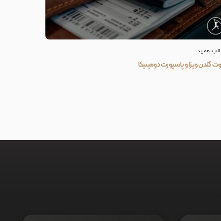
لب مفید
وت گلدن ویزا و پاسپورت دومینیکا