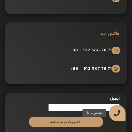
واتس اپ
71 76 388 912 - 98+
71 76 387 912 - 98+
ایمیل
*
عضویت در ماهنامه