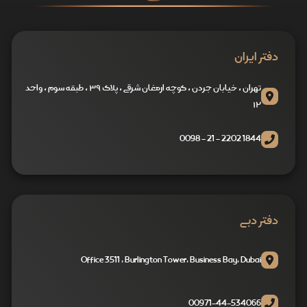
دفتر ایران
تهران ، خیابان جردن ، کوچه ارمغان شرقی ، پلاک ۳۹ ، طبقه سوم ، واحد
۱۲
1844 2202 - 21 - 0098
دفتر دبی
Office 3511 , Burlington Tower, Business Bay, Dubai
00971-44-534066