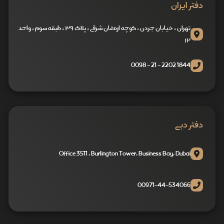
دفتر ایران
تهران ، خیابان جردن ، کوچه ارمغان شرقی ، پلاک ۳۹ ، طبقه سوم ، واحد
۱۲
1844 2202 - 21 - 0098
دفتر دبی
Office 3511 , Burlington Tower, Business Bay, Dubai
00971-44-534066