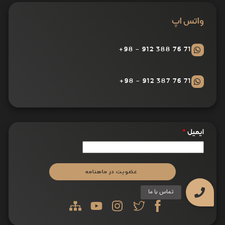
واتس اپ
71 76 388 912 - 98+
71 76 387 912 - 98+
ایمیل
*
عضویت در ماهنامه